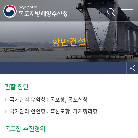
주메뉴 바로가기
본문 바로가기
항만건설
관할 항만
국가관리 무역항 : 목포항, 목포신항
국가관리 연안항 : 흑산도항, 가거항리항
목포항 추진경위