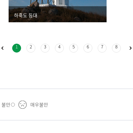
하죽도 등대
1
2
3
4
5
6
7
8
불만
매우불만