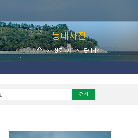
주메뉴 바로가기
본문 바로가기
등대사진
항로표지
등대사진