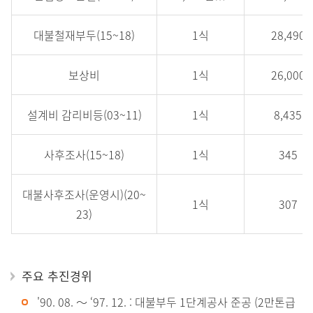
테
이
대불철재부두(15~18)
1식
28,490
블
입
보상비
1식
26,000
니
다.
설계비 감리비등(03~11)
1식
8,435
구
분,
사후조사(15~18)
1식
345
총
사
대불사후조사(운영시)(20~
업
1식
307
23)
비
(사
업
주요 추진경위
량,
사
'90. 08. ～ ‘97. 12. : 대불부두 1단계공사 준공 (2만톤급