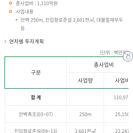
목포남항 및 용당부두 건설
총사업비 : 1,110억원
사업내용
흑산도항건설
안벽 250m, 진입항로준설 2,601천㎥, 대불철재부두
대반동 연안정비사업
등
연차별 투자계획
(단위 : 백만원)
연
총사업비
차
구분
별
사업량
사업비
투
자
합 계
110,974
계
획
안벽축조(03~07)
250m
25,150
정
보
진입항로준설(09~13)
2,601천㎥
22,247