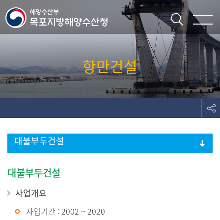
주메뉴 바로가기
본문 바로가기
항만건설
대불부두건설
목포신항건설
대불부두건설
목포내항건설
사업개요
목포북항건설
사업기간 : 2002 ~ 2020