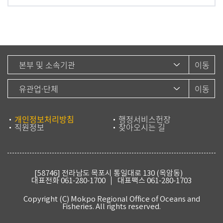
업
량,
사
업
비),
2
0
1
7
개인정보처리방침
행정서비스헌장
직원정보
찾아오시는 길
계
획
(사
업
[58746] 전라남도 목포시 통일대로 130 (옥암동)
대표전화
061-280-1700
대표팩스 061-280-1703
량,
사
Copyright (C) Mokpo Regional Office of Oceans and
Fisheries. All rights reserved.
업