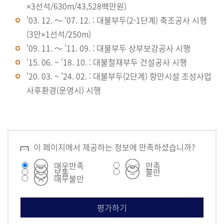
업
×3선석/630m/43,528백만원)
비),
'03. 12. ～ ‘07. 12. : 대불부두(2-1단계) 축조공사 시행
'1
(3만×1선석/250m)
5
'09. 11. ～ ’11. 09. : 대불부두 상부보강공사 시행
까
'15. 06. ~ '18. 10. : 대불철재부두 건설공사 시행
지
'20. 03. ~ '24. 02. : 대불부두(2단계) 항만시설 조성사업
(사
사후환경(운영시) 시행
업
량,
사
업
이 페이지에서 제공하는 정보에 만족하셨습니까?
비),'1
매우만족
만족
보통
불만
6
매우불만
까
지
(사