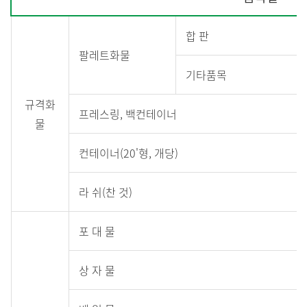
내,
부
합 판
선
팔레트화물
양
기타품목
적,
육
규격화
프레스링, 백컨테이너
상
물
요
컨테이너(20'형, 개당)
금
정
라 쉬(찬 것)
보
테
포 대 물
이
블
상 자 물
입
니