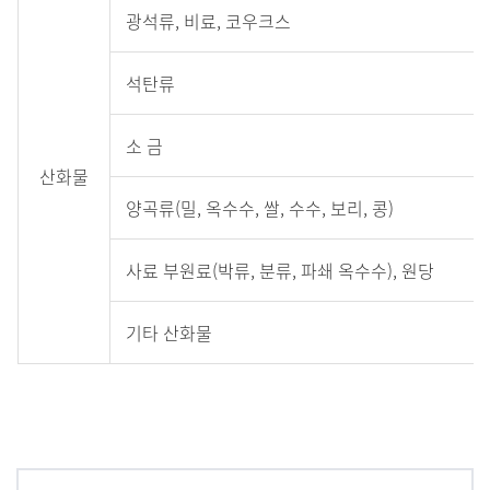
광석류, 비료, 코우크스
석탄류
소 금
산화물
양곡류(밀, 옥수수, 쌀, 수수, 보리, 콩)
사료 부원료(박류, 분류, 파쇄 옥수수), 원당
기타 산화물