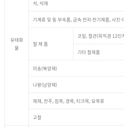
석, 석재
기계류 및 동 부속품, 금속·전자·전기제품, 사진·
코일, 철관(외직경 12인치 
유태화
철 제 품
물
기타 철제품
미송(북양재)
나왕(남양재)
제재, 전주, 침목, 갱목, 티크목, 묘목류
고철