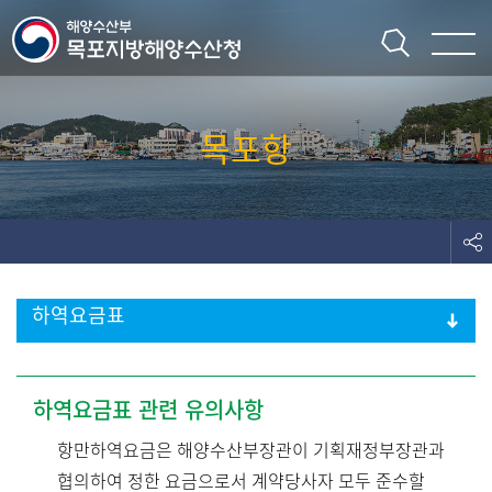
주메뉴 바로가기
본문 바로가기
목포항
하역요금표
항만시설운영세칙
예선·도선
하역요금표 관련 유의사항
항만하역요금은 해양수산부장관이 기획재정부장관과
협의하여 정한 요금으로서 계약당사자 모두 준수할