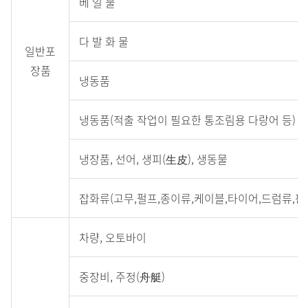
베 일 물
다.
품
다 발 화 물
목
일반포
별,
장품
냉동품
선
내,
냉동품(적출 작업이 필요한 통조림용 다랑어 등)
부
선
냉장품, 선어, 생피(生皮), 생동물
양
적,
잡화류(고무,펄프,종이류,케이블,타이어,드럼류,판
육
상
차량, 오토바이
포
함
중장비, 주정(舟艇)